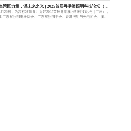
集湾区力量，谋未来之光 | 2025首届粤港澳照明科技论坛（广州）新闻发布会在召开
8月26日，为高标准筹备并办好2025首届粤港澳照明科技论坛（广州），
由广东省照明电器协会、广东省照明学会、香港照明与光电协会、澳门
照明与光电学会联合举办的20