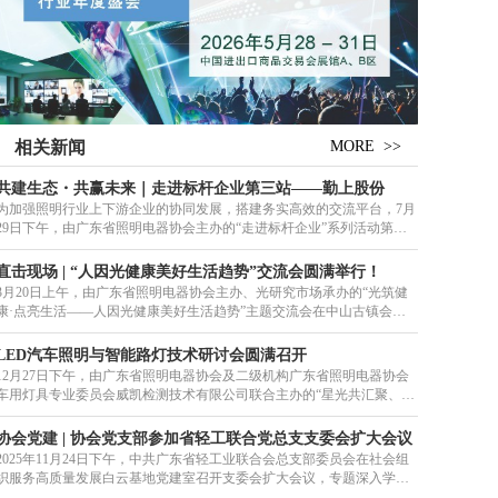
相关新闻
MORE >>
共建生态・共赢未来｜走进标杆企业第三站——勤上股份
为加强照明行业上下游企业的协同发展，搭建务实高效的交流平台，7月
29日下午，由广东省照明电器协会主办的“走进标杆企业”系列活动第三
站在东莞勤上光电圆满举办，30
直击现场 | “人因光健康美好生活趋势”交流会圆满举行！
3月20日上午，由广东省照明电器协会主办、光研究市场承办的“光筑健
康·点亮生活——人因光健康美好生活趋势”主题交流会在中山古镇会议
展览中心一楼圆满落下帷幕。作为
LED汽车照明与智能路灯技术研讨会圆满召开
12月27日下午，由广东省照明电器协会及二级机构广东省照明电器协会
车用灯具专业委员会威凯检测技术有限公司联合主办的“星光共汇聚、追
光向未来”LED汽车照明与智能
协会党建 | 协会党支部参加省轻工联合党总支支委会扩大会议
2025年11月24日下午，中共广东省轻工业联合会总支部委员会在社会组
织服务高质量发展白云基地党建室召开支委会扩大会议，专题深入学习
贯彻党的二十届四中全会精神，