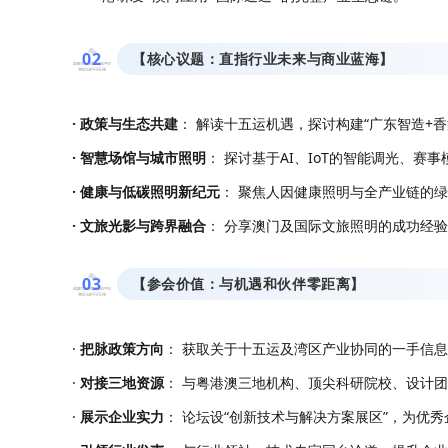
0
2
【核心议题：直指行业未来与商业蓝海】
· 政策与生态共建
： 解读十五运机遇，探讨构建“广东智造+
· 智慧场馆与城市照明
： 探讨基于AI、IoT的智能调光、
· 健康与低碳照明新纪元
： 聚焦人因健康照明与全产业链的
· 文旅光影与跨界融合
： 分享澳门及国际文旅照明的成功经
0
3
【参会价值：与机遇和伙伴零距离】
·
把脉政策方向
： 获取关于十五运及湾区产业协同的一手信
·
对接三地资源
： 与粤港澳三地机构、顶尖科研院校、设计
·
展示企业实力
： 论坛设“创新技术与解决方案展区”，为优